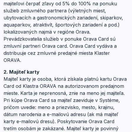
majiteľovi čerpať zľavy od 5% do 100% na ponuku
služieb zmluvného partnera (výletných miest,
ubytovacích a gastronomických zariadení, skiparkov,
aquaparkov, atraktivít, športových zariadení a pod.)
lokalizovaných najmä v regióne Orava.
Prevádzkovatelia služieb v ponuke Orava Card sú
zmluvní partneri Orava card. Orava Card vydáva a
distribuuje cez zmluvné predajné miesta Klaster
ORAVA.
2. Majiteľ karty
Majiteľ karty je osoba, ktorá získala platnú kartu Orava
Card od Klastra ORAVA na autorizovanom predajnom
mieste. Karta je neprenosná, znie na meno jej majiteľa.
Pri kúpe Orava Card sa majiteľ zaeviduje v Systéme,
pričom uvedie: meno a priezvisko, mesto, krajinu,
dátum narodenia a e-mailovú adresu (ak má majiteľ
karty e-mailovú dresu). Poskytovanie Orava Card
tretím osobám je zakázané. Majiteľ karty je povinný