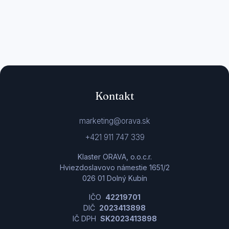
Kontakt
marketing@orava.sk
+421 911 747 339
Klaster ORAVA, o.o.c.r.
Hviezdoslavovo námestie 1651/2
026 01 Dolný Kubín
IČO
42219701
DIČ
2023413898
IČ DPH
SK2023413898