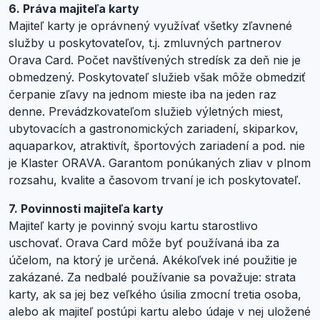
6. Práva majiteľa karty
Majiteľ karty je oprávnený využívať všetky zľavnené
služby u poskytovateľov, t.j. zmluvných partnerov
Orava Card. Počet navštívených stredísk za deň nie je
obmedzený. Poskytovateľ služieb však môže obmedziť
čerpanie zľavy na jednom mieste iba na jeden raz
denne. Prevádzkovateľom služieb výletných miest,
ubytovacích a gastronomických zariadení, skiparkov,
aquaparkov, atraktivít, športových zariadení a pod. nie
je Klaster ORAVA. Garantom ponúkaných zliav v plnom
rozsahu, kvalite a časovom trvaní je ich poskytovateľ.
7. Povinnosti majiteľa karty
Majiteľ karty je povinný svoju kartu starostlivo
uschovať. Orava Card môže byť používaná iba za
účelom, na ktorý je určená. Akékoľvek iné použitie je
zakázané. Za nedbalé používanie sa považuje: strata
karty, ak sa jej bez veľkého úsilia zmocní tretia osoba,
alebo ak majiteľ postúpi kartu alebo údaje v nej uložené