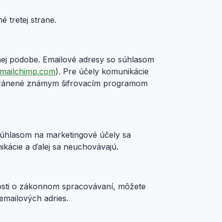
 tretej strane.
nej podobe. Emailové adresy so súhlasom
mailchimp.com
). Pre účely komunikácie
 chránené známym šifrovacím programom
súhlasom na marketingové účely sa
ikácie a ďalej sa neuchovávajú.
osti o zákonnom spracovávaní, môžete
emailových adries.