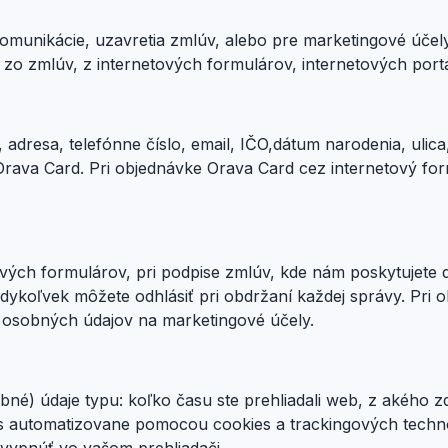
munikácie, uzavretia zmlúv, alebo pre marketingové účel
v, zo zmlúv, z internetových formulárov, internetových port
 adresa, telefónne číslo, email, IČO,dátum narodenia, ulic
rava Card. Pri objednávke Orava Card cez internetový for
tových formulárov, pri podpise zmlúv, kde nám poskytujete
dykoľvek môžete odhlásiť pri obdržaní každej správy. Pri 
 osobných údajov na marketingové účely.
) údaje typu: koľko času ste prehliadali web, z akého zdroja 
cs automatizovane pomocou cookies a trackingových technológ