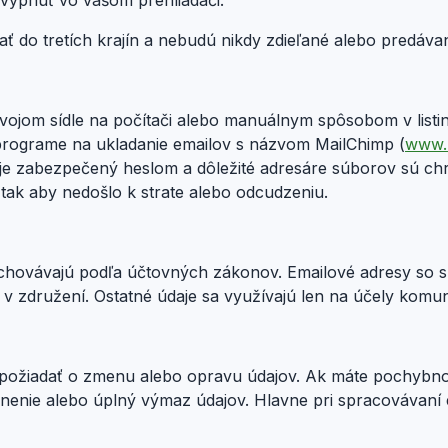
vypnúť vo vašom prehliadači.
 do tretích krajín a nebudú nikdy zdieľané alebo predávané
ojom sídle na počítači alebo manuálnym spôsobom v listi
programe na ukladanie emailov s názvom MailChimp (
www.
č je zabezpečený heslom a dôležité adresáre súborov sú
 tak aby nedošlo k strate alebo odcudzeniu.
 uchovávajú podľa účtovných zákonov. Emailové adresy so 
 v združení. Ostatné údaje sa využívajú len na účely komun
a požiadať o zmenu alebo opravu údajov. Ak máte pochybn
nenie alebo úplný výmaz údajov. Hlavne pri spracovávaní 