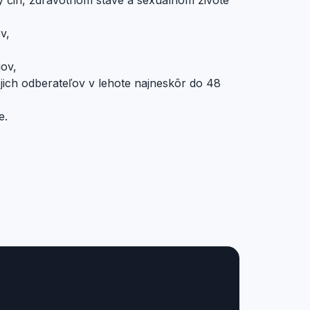
ý čin, zdravotnom stave a sexuálnom živote
v,
ov,
jich odberateľov v lehote najneskôr do 48
e.