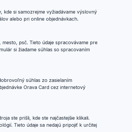
y, kde si samozrejme vyžiadávame výslovný
álov alebo pri online objednávkach.
a, mesto, psč. Tieto údaje spracovávame pre
mulár si žiadame súhlas so spracovaním
 dobrovoľný súhlas zo zasielaním
objednávke Orava Card cez internetový
ste prišli, kde ste najčastejšie klikali.
ií. Tieto údaje sa nedajú pripojiť k určitej