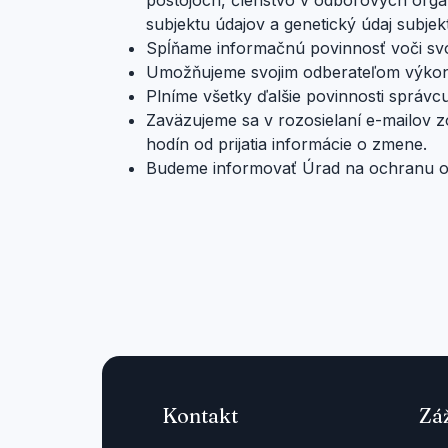
postojoch, členstvo v odborových orga
subjektu údajov a genetický údaj subjek
Spĺňame informačnú povinnosť voči sv
Umožňujeme svojim odberateľom výkon
Plníme všetky ďalšie povinnosti správ
Zaväzujeme sa v rozosielaní e-mailov z
hodín od prijatia informácie o zmene.
Budeme informovať Úrad na ochranu os
Kontakt
Zá