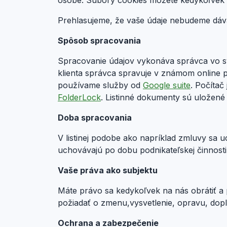
osobe. Súbory cookies môžete kedykoľvek 
Prehlasujeme, že vaše údaje nebudeme dávať
Spôsob spracovania
Spracovanie údajov vykonáva správca vo sv
klienta správca spravuje v známom online 
používame služby od
Google suite
. Počíta
FolderLock
. Listinné dokumenty sú uložené
Doba spracovania
V listinej podobe ako napríklad zmluvy sa
uchovávajú po dobu podnikateľskej činnosti
Vaše práva ako subjektu
Máte právo sa kedykoľvek na nás obrátiť 
požiadať o zmenu,vysvetlenie, opravu, dopl
Ochrana a zabezpečenie