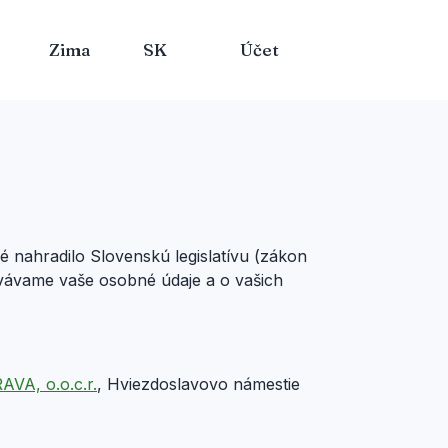
Zima
SK
Účet
 nahradilo Slovenskú legislatívu (zákon
vávame vaše osobné údaje a o vašich
AVA, o.o.c.r.
, Hviezdoslavovo námestie