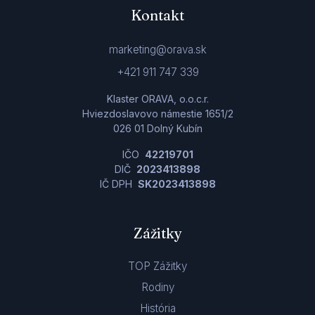
Kontakt
marketing@orava.sk
+421 911 747 339
Klaster ORAVA, o.o.c.r.
Hviezdoslavovo námestie 1651/2
026 01 Dolný Kubín
IČO
42219701
DIČ
2023413898
IČ DPH
SK2023413898
Zážitky
TOP Zážitky
Rodiny
História