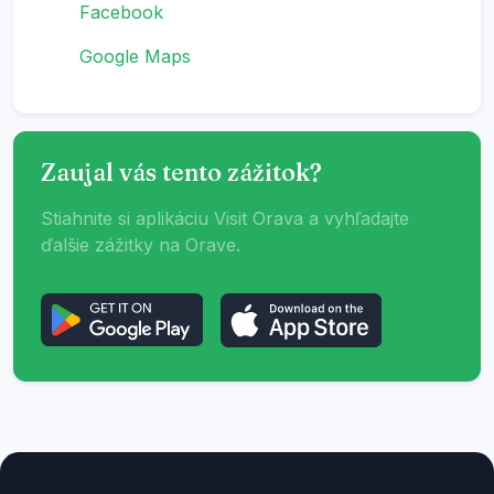
Facebook
Google Maps
Zaujal vás tento zážitok?
Stiahnite si aplikáciu Visit Orava a vyhľadajte
ďalšie zážitky na Orave.