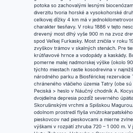
potoka so zachovalými lesnými biocenózami
diverzitu tvoria horské a vysokohorské druh
celkovej dĺžky 4 km má v jednokilometro
charakter tiesňavy. V roku 1886 v tejto ne
drevený most dlhý vyše 900 m na zvoz dreva
spod Veľkej Furkasky. Most zničila v roku
zvyškov trámov v skalných stenách. Pre tiesň
krútňavové hrnce a vodopády a kaskády. B
pomerne malej nadmorskej výške (okolo 90
týchto miestach rastie kosodrevina v najniž
národného parku a Biosférickej rezervácie
chráneného vtáčieho územia Tatry (obe sú 
Peciská > heslo v Náučný chodník A. Kocya
dvojdielna depresia pozdĺž severného úpät
Skorušinskými vrchmi a Spišskou Magurou. 
odolnom prostredí flyša vnútrokarpatského
pieskovcov nad pieskovcami a mierne zvl
výškami v rozpätí zhruba 720 – 1 000 m. V j