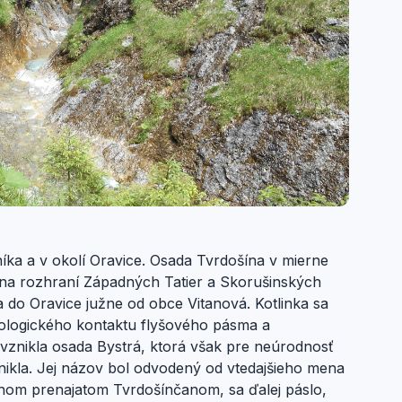
níka a v okolí Oravice. Osada Tvrdošína v mierne
y na rozhraní Západných Tatier a Skorušinských
 do Oravice južne od obce Vitanová. Kotlinka sa
litologického kontaktu flyšového pásma a
vznikla osada Bystrá, ktorá však pre neúrodnosť
ikla. Jej názov bol odvodený od vtedajšieho mena
nom prenajatom Tvrdošínčanom, sa ďalej páslo,