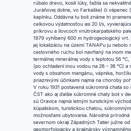
rúbalo drevo, kosili lúky, ťažila sa nekvalit
Juráňovej doline, vo Farkaške) či vápenec (
kaplnku. Oddávna tu boli známe tri pramene
celkovou výdatnosťou asi 20 l/s, vyvierajú
príkrovu a ílovcoch vnútrokarpatského pale
1979 vyhĺbený 600 m hydrogeologický vrt. N
jej lokalizáciu na území TANAPu ju nebolo
cestovného ruchu bol navŕtaný na inom miest
termálnej minerálnej vody s teplotou 56 °C
(po ochladení inou vodou na 28 – 38 °C) a 
vody s obsahom mangánu, vápnika, horčíka, 
priaznivými účinkami najmä na choroby poh
V roku 1931 postavená súkromná chata so ši
ČST ako aj ďalšie súkromné chaty boli v 
sú Oravice najmä letným turistickým výcho
kúpaliskom, turistickou chatou, súkromným
možnosťami ubytovania. Národná prírodná 
severnom okraji Západných Tatier južne od
geomorfologicky a krajinársky významného