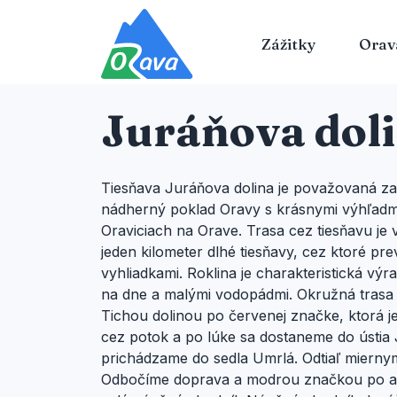
Zážitky
Orav
Juráňova dol
Tiesňava Juráňova dolina je považovaná za 
nádherný poklad Oravy s krásnymi výhľadm
Oraviciach na Orave. Trasa cez tiesňavu je v
jeden kilometer dlhé tiesňavy, cez ktoré p
vyhliadkami. Roklina je charakteristická 
na dne a malými vodopádmi. Okružná trasa
Tichou dolinou po červenej značke, ktorá j
cez potok a po lúke sa dostaneme do ústia 
prichádzame do sedla Umrlá. Odtiaľ mierny
Odbočíme doprava a modrou značkou po asfa