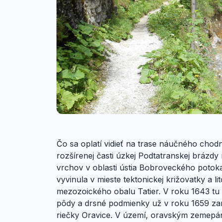
Čo sa oplatí vidieť na trase náučného chod
rozšírenej časti úzkej Podtatranskej brázd
vrchov v oblasti ústia Bobroveckého potoka
vyvinula v mieste tektonickej križovatky a 
mezozoického obalu Tatier. V roku 1643 tu 
pôdy a drsné podmienky už v roku 1659 zan
riečky Oravice. V území, oravským zemepá