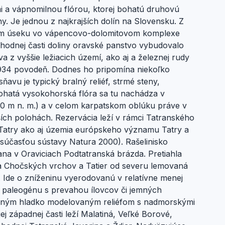
 a vápnomilnou flórou, ktorej bohatú druhovú
y. Je jednou z najkrajších dolín na Slovensku. Z
vom úseku vo vápencovo-dolomitovom komplexe
schodnej časti doliny oravské panstvo vybudovalo
 z vyššie ležiacich území, ako aj a železnej rudy
 1934 povodeň. Dodnes ho pripomína niekoľko
avu je typický bralný reliéf, strmé steny,
ohatá vysokohorská flóra sa tu nachádza v
0 m n. m.) a v celom karpatskom oblúku práve v
ších polohách. Rezervácia leží v rámci Tatranského
 Tatry ako aj územia európskeho významu Tatry a
súčasťou sústavy Natura 2000). Rašelinisko
na v Oraviciach Podtatranská brázda. Pretiahla
ia Chočských vrchov a Tatier od severu lemovaná
Ide o zníženinu vyerodovanú v relatívne menej
 paleogénu s prevahou ílovcov či jemných
neným hladko modelovaným reliéfom s nadmorskými
ej západnej časti leží Malatiná, Veľké Borové,