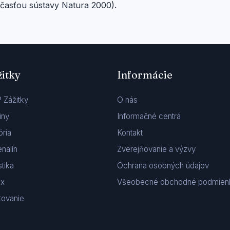
účasťou sústavy Natura 2000).
žitky
Informácie
 Zážitky
O nás
iny
Informačné centrá
ória
Kontakt
nalín
Zverejňovanie a výzvy
stika
Ochrana osobných údajov
ax
Všeobecné obchodné podmien
tovanie