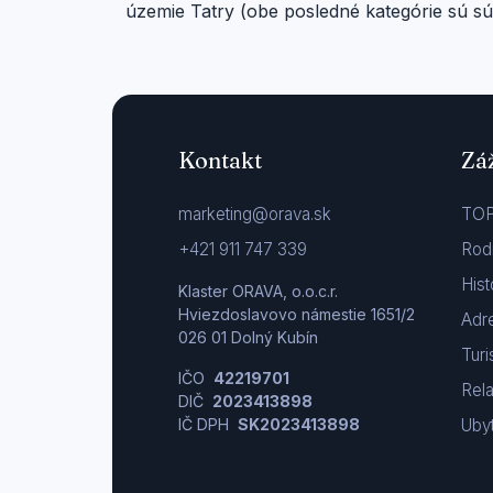
územie Tatry (obe posledné kategórie sú s
Kontakt
Zá
marketing@orava.sk
TOP
+421 911 747 339
Rod
Hist
Klaster ORAVA, o.o.c.r.
Hviezdoslavovo námestie 1651/2
Adre
026 01 Dolný Kubín
Turi
IČO
42219701
Rel
DIČ
2023413898
IČ DPH
SK2023413898
Uby