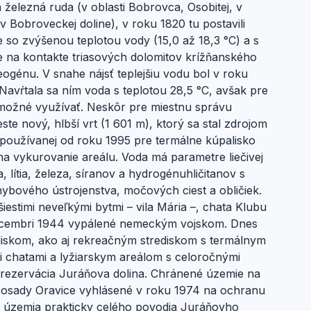
ná železná ruda (v oblasti Bobrovca, Osobitej, v
v Bobroveckej doline), v roku 1820 tu postavili
 so zvýšenou teplotou vody (15,0 až 18,3 °C) a s
ce na kontakte triasových dolomitov krížňanského
ogénu. V snahe nájsť teplejšiu vodu bol v roku
avŕtala sa ním voda s teplotou 28,5 °C, avšak pre
 možné využívať. Neskôr pre miestnu správu
e nový, hlbší vrt (1 601 m), ktorý sa stal zdrojom
, používanej od roku 1995 pre termálne kúpalisko
na vykurovanie areálu. Voda má parametre liečivej
lítia, železa, síranov a hydrogénuhličitanov s
ybového ústrojenstva, močových ciest a obličiek.
estimi neveľkými bytmi – vila Mária –, chata Klubu
decembri 1944 vypálené nemeckým vojskom. Dnes
diskom, ako aj rekreačným strediskom s termálnym
i chatami a lyžiarskym areálom s celoročnými
rezervácia Juráňova dolina. Chránené územie na
 osady Oravice vyhlásené v roku 1974 na ochranu
 územia prakticky celého povodia Juráňovho