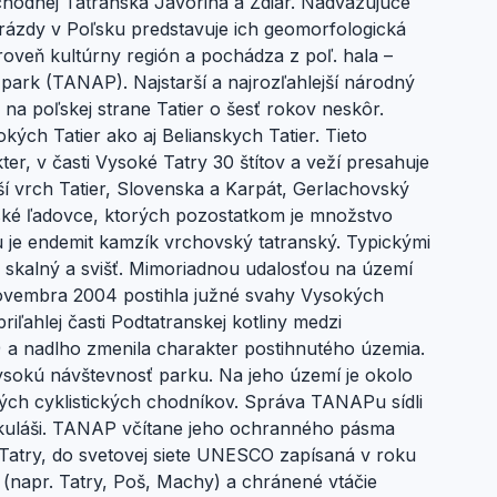
hodnej Tatranská Javorina a Ždiar. Nadväzujúce
rázdy v Poľsku predstavuje ich geomorfologická
oveň kultúrny región a pochádza z poľ. hala –
park (TANAP). Najstarší a najrozľahlejší národný
na poľskej strane Tatier o šesť rokov neskôr.
ých Tatier ako aj Belianskych Tatier. Tieto
r, v časti Vysoké Tatry 30 štítov a veží presahuje
šší vrch Tatier, Slovenska a Karpát, Gerlachovský
horské ľadovce, ktorých pozostatkom je množstvo
 je endemit kamzík vrchovský tatranský. Typickými
ol skalný a svišť. Mimoriadnou udalosťou na území
novembra 2004 postihla južné svahy Vysokých
iľahlej časti Podtatranskej kotliny medzi
 a nadlho zmenila charakter postihnutého územia.
vysokú návštevnosť parku. Na jeho území je okolo
ých cyklistických chodníkov. Správa TANAPu sídli
ikuláši. TANAP včítane jeho ochranného pásma
a Tatry, do svetovej siete UNESCO zapísaná v roku
napr. Tatry, Poš, Machy) a chránené vtáčie