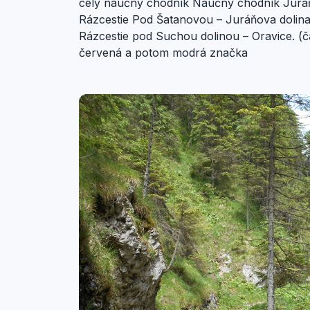
celý náučný chodník Náučný chodník Juráňo
Rázcestie Pod Šatanovou – Juráňova dolina
Rázcestie pod Suchou dolinou – Oravice. (č
červená a potom modrá značka