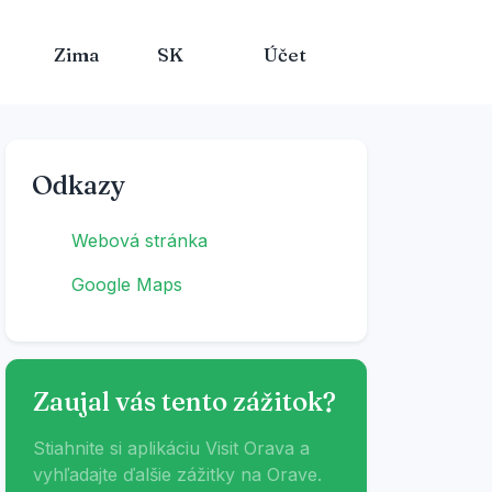
Zima
SK
Účet
Odkazy
Webová stránka
Google Maps
Zaujal vás tento zážitok?
Stiahnite si aplikáciu Visit Orava a
vyhľadajte ďalšie zážitky na Orave.