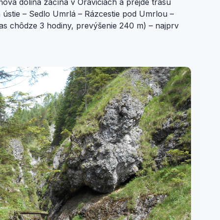
va dolina začína v Oraviciach a prejde trasu
 ústie – Sedlo Umrlá – Rázcestie pod Umrlou –
as chôdze 3 hodiny, prevýšenie 240 m) – najprv