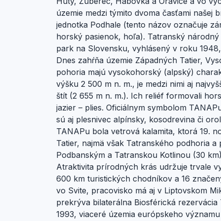
Huty, Zuberec, Habovka a Oravice a vo výc
územie medzi týmito dvoma časťami našej b
jednotka Podhale (tento názov označuje zár
horský pasienok, hoľa). Tatranský národný 
park na Slovensku, vyhlásený v roku 1948, 
Dnes zahŕňa územie Západných Tatier, Vysok
pohoria majú vysokohorský (alpský) charakte
výšku 2 500 m n. m., je medzi nimi aj najvy
štít (2 655 m n. m.). Ich reliéf formovali 
jazier – plies. Oficiálnym symbolom TANAPu
sú aj plesnivec alpínsky, kosodrevina či or
TANAPu bola vetrová kalamita, ktorá 19. 
Tatier, najmä však Tatranského podhoria a pr
Podbanským a Tatranskou Kotlinou (30 km)
Atraktivita prírodných krás udržuje trvale 
600 km turistických chodníkov a 16 značen
vo Svite, pracovisko má aj v Liptovskom M
prekrýva bilaterálna Biosférická rezerváci
1993, viaceré územia európskeho významu (