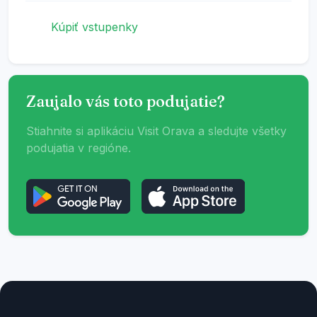
Kúpiť vstupenky
Zaujalo vás toto podujatie?
Stiahnite si aplikáciu Visit Orava a sledujte všetky
podujatia v regióne.