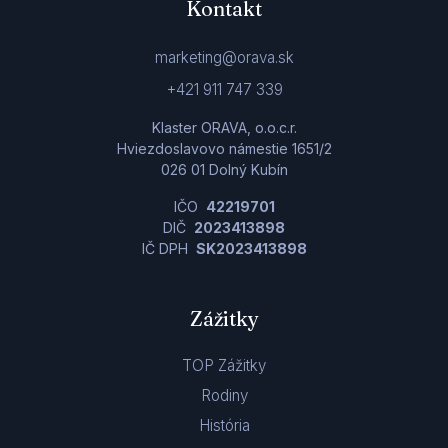
Kontakt
marketing@orava.sk
+421 911 747 339
Klaster ORAVA, o.o.c.r.
Hviezdoslavovo námestie 1651/2
026 01 Dolný Kubín
IČO
42219701
DIČ
2023413898
IČ DPH
SK2023413898
Zážitky
TOP Zážitky
Rodiny
História