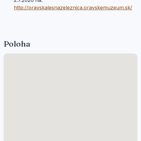
2.7.2026 na:
http://oravskalesnazeleznica.oravskemuzeum.sk/
Poloha